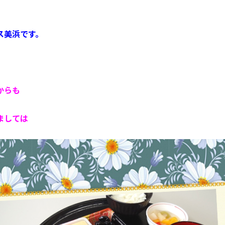
ス美浜です。
からも
ましては