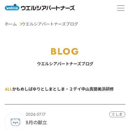
ホーム
ウエルシアパートナーズブログ
BLOG
ウエルシアパートナーズブログ
ALL
かもめ
しばゆり
としま
としま・２デイ
中山
真間
美浜
研修
2026.07.17
としま
8月の献立