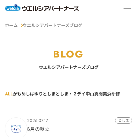
ホーム
ウエルシアパートナーズブログ
BLOG
ウエルシアパートナーズブログ
ALL
かもめ
しばゆり
としま
としま・２デイ
中山
真間
美浜
研修
2026.07.17
としま
8月の献立