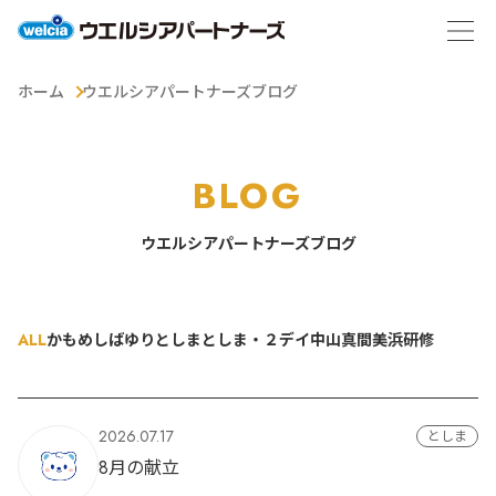
ホーム
ウエルシアパートナーズブログ
BLOG
ウエルシアパートナーズブログ
ALL
かもめ
しばゆり
としま
としま・２デイ
中山
真間
美浜
研修
2026.07.17
としま
8月の献立