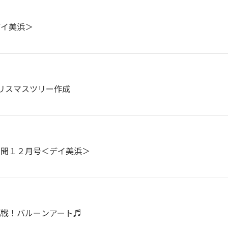
デイ美浜＞
リスマスツリー作成
新聞１２月号＜デイ美浜＞
挑戦！バルーンアート♬