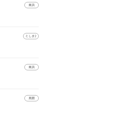
美浜
としま2
美浜
真間