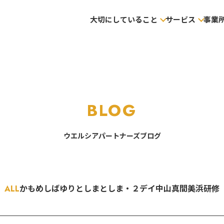
大切にしていること
サービス
事業
BLOG
ウエルシアパートナーズブログ
ALL
かもめ
しばゆり
としま
としま・２デイ
中山
真間
美浜
研修