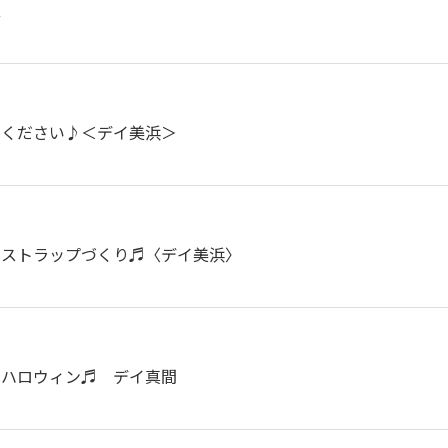
立
てください♪＜デイ美浜＞
のストラップづくり♬〈デイ美浜〉
ーハロウィン♬ デイ真間