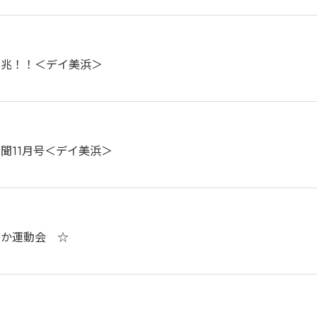
吉兆！！＜デイ美浜＞
聞11月号＜デイ美浜＞
やか運動会 ☆