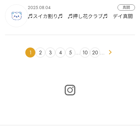
2025.08.04
真間
♬スイカ割り♬ ♬押し花クラブ♬ デイ真間
1
2
3
4
5
…
10
20
…