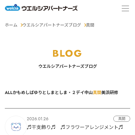
ホーム
ウエルシアパートナーズブログ
真間
BLOG
ウエルシアパートナーズブログ
ALL
かもめ
しばゆり
としま
としま・２デイ
中山
真間
美浜
研修
2026.01.26
真間
♬干支飾り♬ ♬フラワーアレンジメント♬